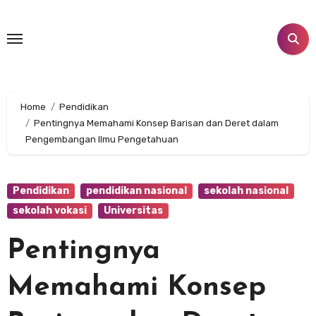
Skip
to
content
Home
Pendidikan
Pentingnya Memahami Konsep Barisan dan Deret dalam
Pengembangan Ilmu Pengetahuan
Pendidikan
pendidikan nasional
sekolah nasional
sekolah vokasi
Universitas
Pentingnya
Memahami Konsep