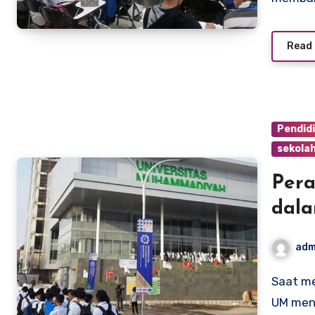
Read
Pendid
sekolah
Pera
dala
Meng
adm
Saat memasuki perguruan tinggi, keberadaan jadwal kuliah
UM menj