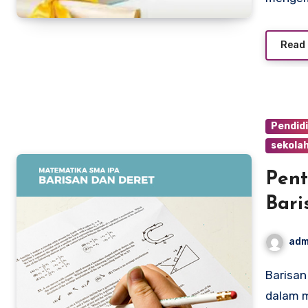
Read
Pendid
sekolah
Pen
Bari
Pen
adm
Barisan dan deret seringkali menjadi konsep yang penting
dalam m