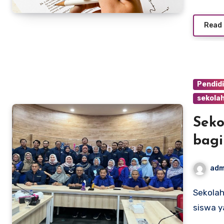
Read
Pendid
sekolah
Seko
bagi
Ting
adm
Sekolah Vokasi telah menjadi pilihan populer bagi banyak
siswa y