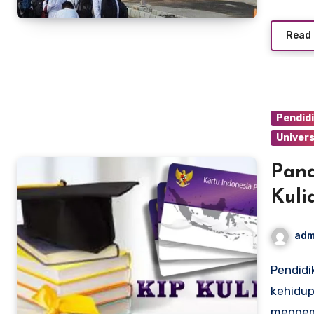
Read
Pendid
Univers
Pan
Kuli
Ting
adm
Pendidikan merupakan salah satu aspek penting dalam
kehidup
mengem