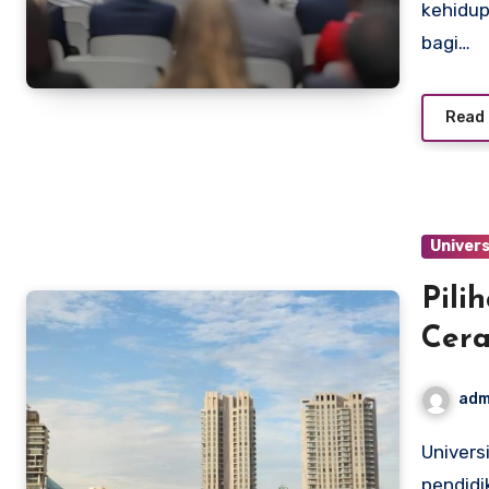
kehidup
bagi…
Read
Univers
Pili
Cera
Indo
adm
Universitas Insan Cita Indonesia adalah lembaga
pendidi