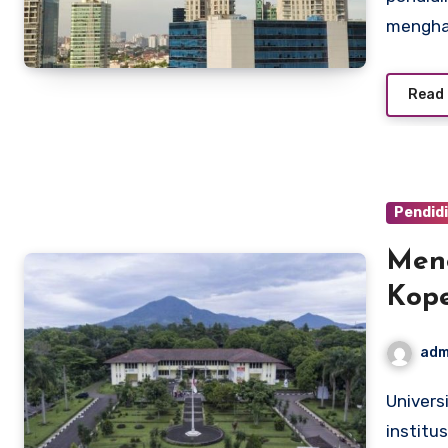
mengha
Read
Pendid
Mene
Kope
Pelu
adm
Universitas Koperasi Indonesia (UKI) adalah salah satu
institu