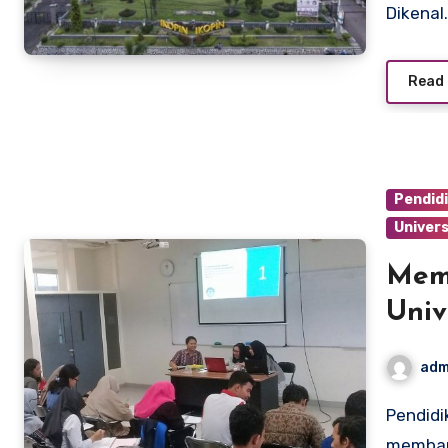
Dikenal
Read
Pendid
Univers
Mema
Univ
Terj
adm
Pendidikan adalah investasi yang sangat penting dalam
memban