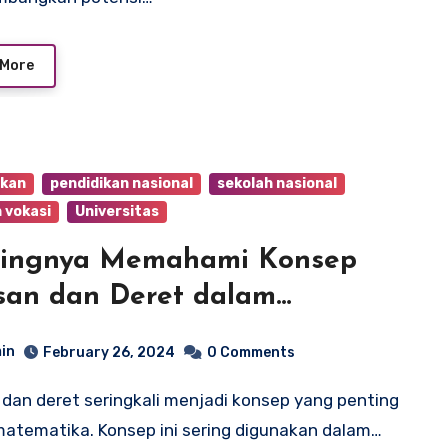
 More
ikan
pendidikan nasional
sekolah nasional
 vokasi
Universitas
tingnya Memahami Konsep
san dan Deret dalam
gembangan Ilmu Pengetahuan
in
February 26, 2024
0 Comments
atematika. Konsep ini sering digunakan dalam…