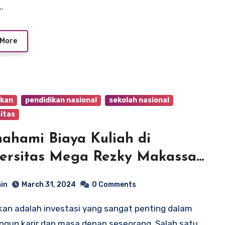
…
 More
ikan
pendidikan nasional
sekolah nasional
itas
hami Biaya Kuliah di
ersitas Mega Rezky Makassar
angkau dan Berkualitas
in
March 31, 2024
0 Comments
gun karir dan masa depan seseorang. Salah satu…