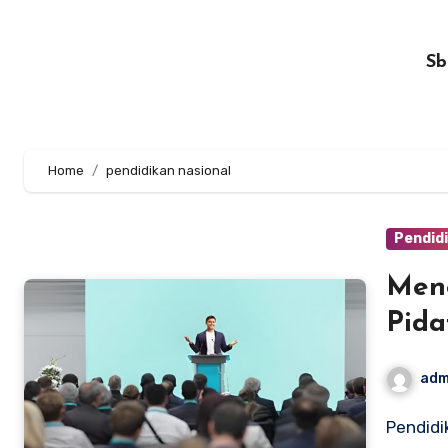
Skip
to
Sb
content
Home
pendidikan nasional
Pendid
Meng
Pida
adm
Pendidikan merupakan hal yang sangat penting dalam