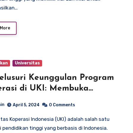
silkan…
 More
ikan
Universitas
lusuri Keunggulan Program
rasi di UKI: Membuka
ang Karir yang Luas
in
April 5, 2024
0 Comments
si pendidikan tinggi yang berbasis di Indonesia.