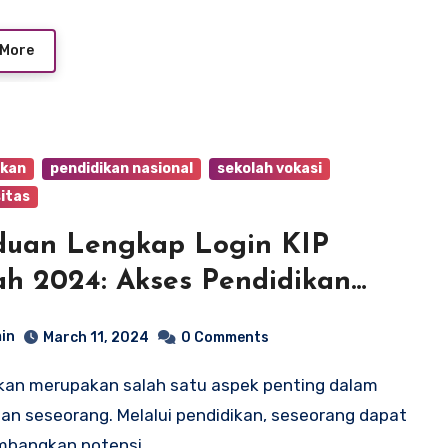
 More
ikan
pendidikan nasional
sekolah vokasi
itas
duan Lengkap Login KIP
ah 2024: Akses Pendidikan
gi Secara Efisien
in
March 11, 2024
0 Comments
an seseorang. Melalui pendidikan, seseorang dapat
bangkan potensi…