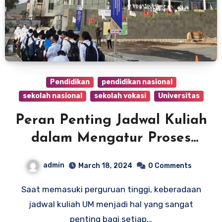
Pendidikan
pendidikan nasional
sekolah nasional
sekolah vokasi
Universitas
Peran Penting Jadwal Kuliah
dalam Mengatur Proses
Belajar Mengajar di
admin
March 18, 2024
0 Comments
Universitas
Saat memasuki perguruan tinggi, keberadaan
jadwal kuliah UM menjadi hal yang sangat
penting bagi setiap…