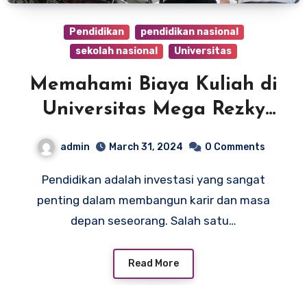
Pendidikan
pendidikan nasional
sekolah nasional
Universitas
Memahami Biaya Kuliah di
Universitas Mega Rezky
Makassar Terjangkau dan
admin
March 31, 2024
0 Comments
Berkualitas
Pendidikan adalah investasi yang sangat
penting dalam membangun karir dan masa
depan seseorang. Salah satu…
Read More