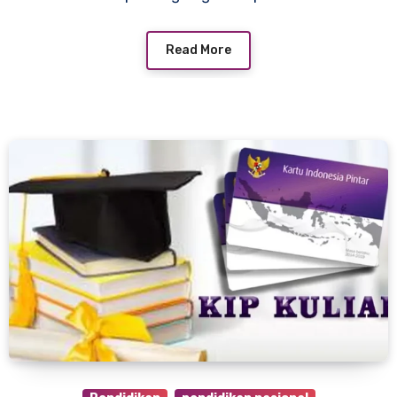
Read More