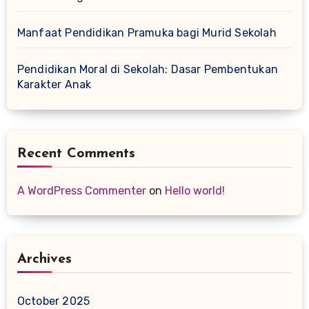
Manfaat Pendidikan Pramuka bagi Murid Sekolah
Pendidikan Moral di Sekolah: Dasar Pembentukan
Karakter Anak
Recent Comments
A WordPress Commenter
on
Hello world!
Archives
October 2025