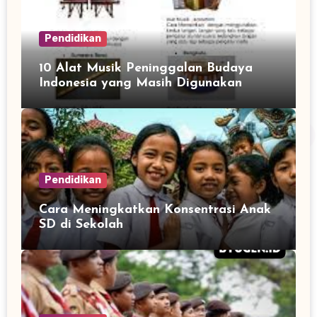
Pendidikan
10 Alat Musik Peninggalan Budaya
Indonesia yang Masih Digunakan
Pendidikan
Cara Meningkatkan Konsentrasi Anak
SD di Sekolah