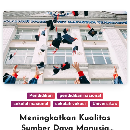
Pendidikan
pendidikan nasional
sekolah nasional
sekolah vokasi
Universitas
Meningkatkan Kualitas
Sumber Daya Manusia